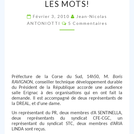
DE
LES MOTS!
FAIT:
LES
Février 3, 2010
Jean-Nicolas
Commentaires
ANTONIOTTI
5 Commentaires
ACTES
SONT
PLUS
FORTS
QUE
LES
MOTS!
Préfecture de la Corse du Sud, 14h50, M
.
Boris
RAVIGNON
,
conseiller technique développement durable
du Président de la République accorde une audience
salle Erignac à des organisations qui en ont fait la
demande. Il est accompagné de deux représentants de
la DREAL, et d’une dame.
Un représentant du PR, deux membres d’A SENTINELLA,
deux représentants du syndicat CFE-CGC, un
représentant du syndicat STC, deux membres d’ARIA
LINDA sont reçus.