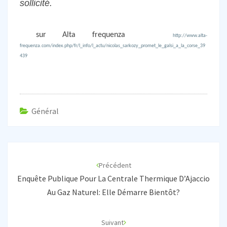
sollicité.
sur Alta frequenza
http://www.alta-
frequenza.com/index.php/fr/l_info/l_actu/nicolas_sarkozy_promet_le_galsi_a_la_corse_39
439
Général
Navigation
d'article
Précédent
Enquête Publique Pour La Centrale Thermique D’Ajaccio
Au Gaz Naturel: Elle Démarre Bientôt?
Suivant