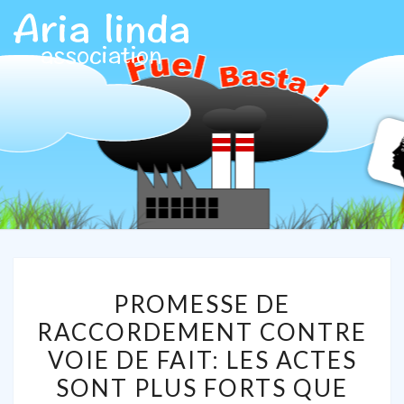
ARIALIN
Association
Aria Linda
PROMESSE
PROMESSE DE
DE
RACCORDEMENT CONTRE
RACCORDEMENT
VOIE DE FAIT: LES ACTES
CONTRE
VOIE
SONT PLUS FORTS QUE