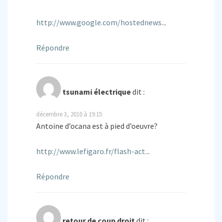
http://www.google.com/hostednews..
.
Répondre
tsunami électrique
dit :
décembre 3, 2010 à 19:15
Antoine d’ocana est à pied d’oeuvre?
http://www.lefigaro.fr/flash-act..
.
Répondre
retour de coup droit
dit :