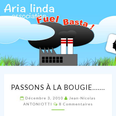
ARIALIN
Association
Aria Linda
PASSONS
PASSONS À LA BOUGIE…….
À
LA
Décembre 3, 2010
Jean-Nicolas
BOUGIE…….
Commentaires
ANTONIOTTI
8 Commentaires