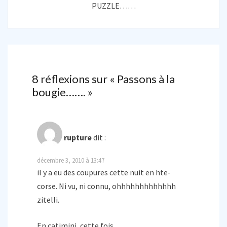
PUZZLE……
8 réflexions sur «
Passons à la
bougie…….
»
rupture
dit :
décembre 3, 2010 à 13:47
il y a eu des coupures cette nuit en hte-
corse. Ni vu, ni connu, ohhhhhhhhhhhhh
zitelli.
En catimini, cette fois…