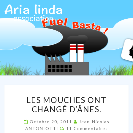
ARIALIN
Association
Aria Linda
LES
LES MOUCHES ONT
MOUCHES
CHANGÉ D’ÂNES.
ONT
CHANGÉ
Octobre 20, 2011
Jean-Nicolas
D’ÂNES.
Commentaires
ANTONIOTTI
11 Commentaires