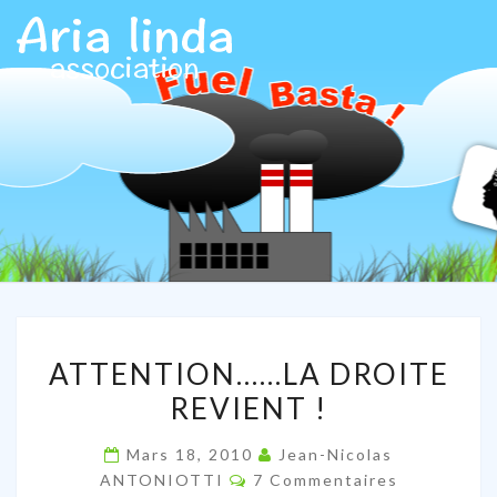
ARIALIN
Association
Aria Linda
ATTENTION……
ATTENTION……LA DROITE
LA
REVIENT !
DROITE
REVIENT
Mars 18, 2010
Jean-Nicolas
!
Commentaires
ANTONIOTTI
7 Commentaires