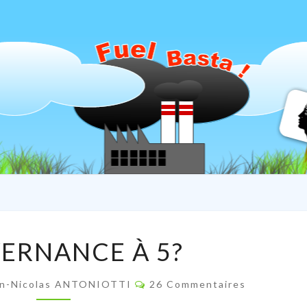
ARIA
Association
Aria Linda
GOUVERNANCE
ERNANCE À 5?
À
5?
Commentaires
an-Nicolas ANTONIOTTI
26 Commentaires