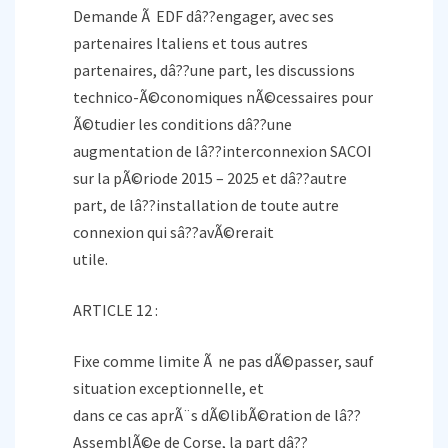
Demande Ã EDF dâ??engager, avec ses
partenaires Italiens et tous autres
partenaires, dâ??une part, les discussions
technico-Ã©conomiques nÃ©cessaires pour
Ã©tudier les conditions dâ??une
augmentation de lâ??interconnexion SACOI
sur la pÃ©riode 2015 – 2025 et dâ??autre
part, de lâ??installation de toute autre
connexion qui sâ??avÃ©rerait
utile.
ARTICLE 12 :
Fixe comme limite Ã ne pas dÃ©passer, sauf
situation exceptionnelle, et
dans ce cas aprÃ¨s dÃ©libÃ©ration de lâ??
AssemblÃ©e de Corse, la part dâ??