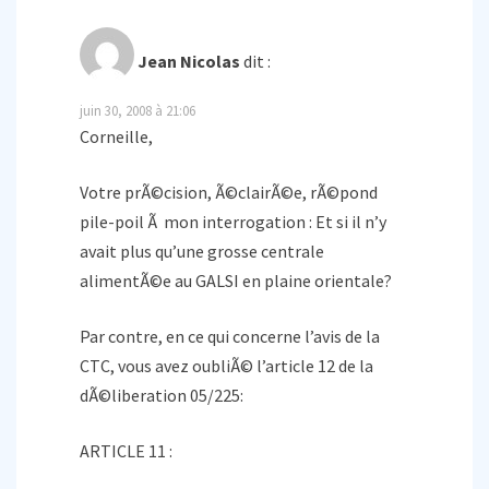
Jean Nicolas
dit :
juin 30, 2008 à 21:06
Corneille,
Votre prÃ©cision, Ã©clairÃ©e, rÃ©pond
pile-poil Ã mon interrogation : Et si il n’y
avait plus qu’une grosse centrale
alimentÃ©e au GALSI en plaine orientale?
Par contre, en ce qui concerne l’avis de la
CTC, vous avez oubliÃ© l’article 12 de la
dÃ©liberation 05/225:
ARTICLE 11 :