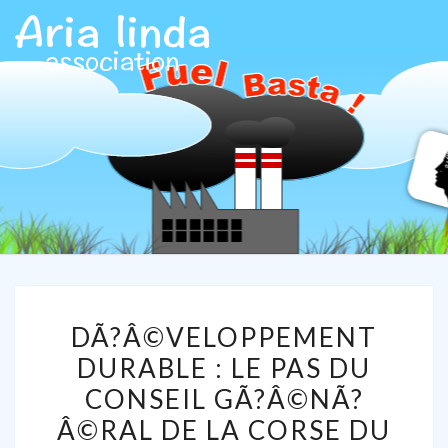
ARIALIN
Association
Aria Linda
DÃ?
DÃ?Â©VELOPPEMENT
Â©VELOPPEMENT
DURABLE : LE PAS DU
DURABLE
CONSEIL GÃ?Â©NÃ?
:
LE
Â©RAL DE LA CORSE DU