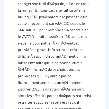
changer son fusil d’Ã©paule, si l’on en croit
la rumeur. En tous cas, elle fait circuler le
bruit qu’EDF prÃ©parerait le passage d’un
cable directement sur AJACCIO depuis le
SARDAIGNE, pour remplacer la centrale et
le VAZZIO serait laissÃ© en l’Ã©tat et mis
en veille pour pallier Ã un Ã©ventuel
problÃ¨me grave. Info ou intox cela est
difficile Ã savoir. Un complÃ©ment d’info
laisse entendre que le personnel aurait
Ã©tÃ© informÃ© de ce choix avec des
promesses qu’il n’y aurait pas de
licenciement secs mais un Ã©talement
jusqu’en 2015, la direction dÃ©graissant
alors les effectifs par les dÃ©parts naturels(
retraites et autres). si cela est faux, il
sagirait alors d’une jolie manoeuvre de