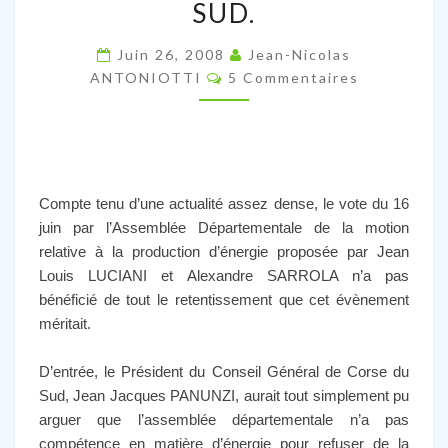
PAS
SUD.
DU
CONSEIL
Juin 26, 2008
Jean-Nicolas
Commentaires
ANTONIOTTI
5 Commentaires
GÃ?
Â©NÃ?
Â©RAL
DE
LA
Compte tenu d’une actualité assez dense, le vote du 16
CORSE
juin par l’Assemblée Départementale de la motion
DU
relative à la production d’énergie proposée par Jean
SUD.
Louis LUCIANI et Alexandre SARROLA n’a pas
bénéficié de tout le retentissement que cet évènement
méritait.
D’entrée, le Président du Conseil Général de Corse du
Sud, Jean Jacques PANUNZI, aurait tout simplement pu
arguer que l’assemblée départementale n’a pas
compétence en matière d’énergie pour refuser de la