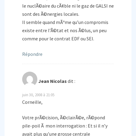
le nuclÃ©aire du cÃ¢ble ni le gaz de GALSI ne
sont des Ã©nergies locales.
Il semble quand mÃªme qu’un compromis
existe entre l’Ã©tat et nos Ã©lus, un peu
comme pour le contrat EDF ou SEI.
Répondre
Jean Nicolas
dit :
juin 30, 2008 à 21:05
Corneille,
Votre prÃ©cision, Ã©clairÃ©e, rÃ©pond
pile-poil Ã mon interrogation : Et si il n’y
avait plus qu’une grosse centrale