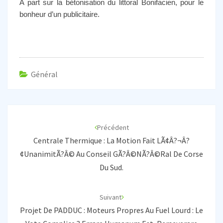
A part sur la bétonisation du littoral Bonifacien, pour le
bonheur d’un publicitaire.
Général
Navigation
d'article
Précédent
Centrale Thermique : La Motion Fait LÃ¢â?¬â?
¢unanimitÃ?Â© Au Conseil GÃ?Â©nÃ?Â©ral De Corse
Du Sud.
Suivant
Projet De PADDUC : Moteurs Propres Au Fuel Lourd : Le