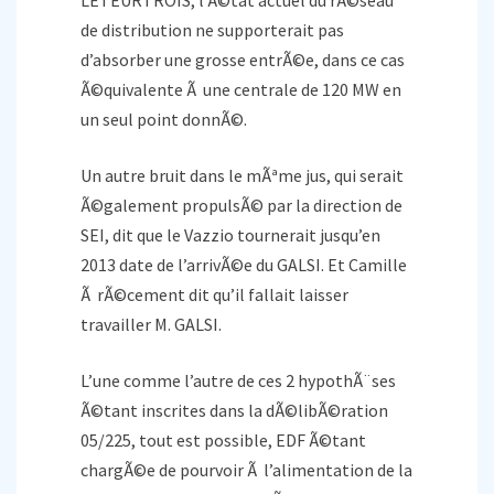
LETEURTROIS, l’Ã©tat actuel du rÃ©seau
de distribution ne supporterait pas
d’absorber une grosse entrÃ©e, dans ce cas
Ã©quivalente Ã une centrale de 120 MW en
un seul point donnÃ©.
Un autre bruit dans le mÃªme jus, qui serait
Ã©galement propulsÃ© par la direction de
SEI, dit que le Vazzio tournerait jusqu’en
2013 date de l’arrivÃ©e du GALSI. Et Camille
Ã rÃ©cement dit qu’il fallait laisser
travailler M. GALSI.
L’une comme l’autre de ces 2 hypothÃ¨ses
Ã©tant inscrites dans la dÃ©libÃ©ration
05/225, tout est possible, EDF Ã©tant
chargÃ©e de pourvoir Ã l’alimentation de la