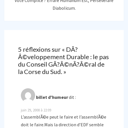
Vote Complice ? Errare Humanum Est, Perseverare
Diabolicum.
5 réflexions sur «
DÃ?
Â©veloppement Durable : le pas
du Conseil GÃ?Â©nÃ?Â©ral de
la Corse du Sud.
»
billet d'humeur
dit :
juin 29, 2008 à 22:09
L’assemblÃ©e peut le faire et l’assemblÃ©e
doit le faire.Mais la direction d’EDF semble