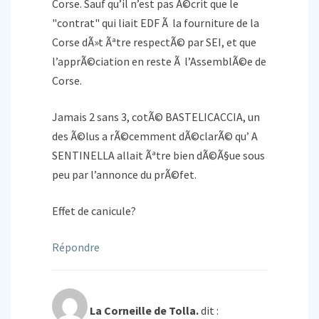
Corse. Sauf qu’il n’est pas Ã©crit que le
"contrat" qui liait EDF Ã la fourniture de la
Corse dÃ»t Ãªtre respectÃ© par SEI, et que
l’apprÃ©ciation en reste Ã l’AssemblÃ©e de
Corse.
Jamais 2 sans 3, cotÃ© BASTELICACCIA, un
des Ã©lus a rÃ©cemment dÃ©clarÃ© qu’ A
SENTINELLA allait Ãªtre bien dÃ©Ã§ue sous
peu par l’annonce du prÃ©fet.
Effet de canicule?
Répondre
La Corneille de Tolla.
dit :