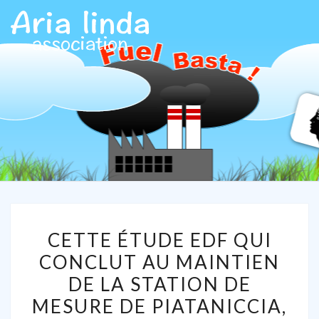
ARIALIN
Association
Aria Linda
CETTE
CETTE ÉTUDE EDF QUI
ÉTUDE
CONCLUT AU MAINTIEN
EDF
DE LA STATION DE
QUI
CONCLUT
MESURE DE PIATANICCIA,