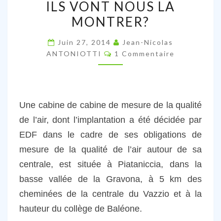
AU
ILS VONT NOUS LA
MAINTIEN
MONTRER?
DE
LA
Juin 27, 2014
Jean-Nicolas
Commentaires
STATION
ANTONIOTTI
1 Commentaire
DE
MESURE
DE
Une cabine de cabine de mesure de la qualité
PIATANICCIA,
de l’air, dont l’implantation a été décidée par
ILS
VONT
EDF dans le cadre de ses obligations de
NOUS
mesure de la qualité de l’air autour de sa
LA
centrale, est située à Piataniccia, dans la
MONTRER?
basse vallée de la Gravona, à 5 km des
cheminées de la centrale du Vazzio et à la
hauteur du collège de Baléone.