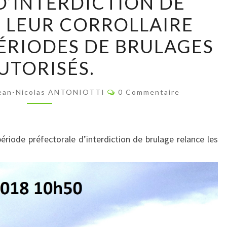
D’INTERDICTION DE
PEUVENT
 LEUR CORROLLAIRE
TRANQUILLEMENT
PERPÉTUER
 PÉRIODES DE BRULAGES
LES
UTORISÉS.
PÉRIODES
D’INTERDICTION
Commentaires
ean-Nicolas ANTONIOTTI
0 Commentaire
DE
BRULAGE
ET
riode préfectorale d’interdiction de brulage relance les
LEUR
CORROLLAIRE
TACITE
:
LES
PÉRIODES