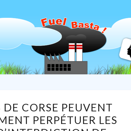
ARIA
Association
Aria Linda
LES
S DE CORSE PEUVENT
PRÉFETS
MENT PERPÉTUER LES
DE
CORSE