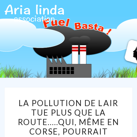
ARIALIN
Association
Aria Linda
LA
LA POLLUTION DE LAIR
POLLUTION
TUE PLUS QUE LA
DE
ROUTE…..QUI, MÊME EN
LAIR
TUE
CORSE, POURRAIT