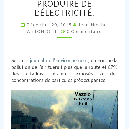
PLUS
PRODUIRE DE
QUE
L’ÉLECTRICITÉ.
LA
ROUTE…..QUI,
Décembre 20, 2015
Jean-Nicolas
Commentaires
MÊME
ANTONIOTTI
0 Commentaire
EN
CORSE,
POURRAIT
Selon le
journal de l’Environnement
, en Europe la
PRODUIRE
pollution de l’air tuerait plus que la route et
87%
DE
des citadins seraient exposés à des
L’ÉLECTRICITÉ.
concentrations de particules préoccupantes