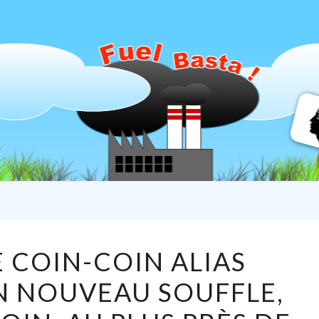
ARIA
Association
Aria Linda
CENTRALE
 COIN-COIN ALIAS
COIN-
UN NOUVEAU SOUFFLE,
COIN
ALIAS