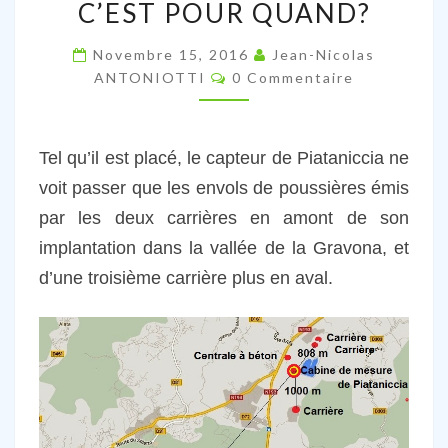
DE
C’EST POUR QUAND?
SURVEILLANCE
PARTICULIÈRE
Novembre 15, 2016
Jean-Nicolas
Commentaires
ANTONIOTTI
0 Commentaire
DANS
LA
VALLÉE
Tel qu’il est placé, le capteur de Piataniccia ne
DE
voit passer que les envols de poussières émis
LA
GRAVONA,
par les deux carrières en amont de son
C’EST
implantation dans la vallée de la Gravona, et
POUR
d’une troisième carrière plus en aval.
QUAND?