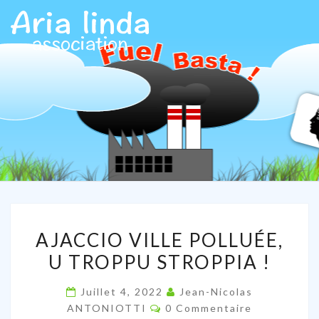
ARIALIN
Association
Aria Linda
AJACCIO
AJACCIO VILLE POLLUÉE,
VILLE
U TROPPU STROPPIA !
POLLUÉE,
U
Juillet 4, 2022
Jean-Nicolas
TROPPU
Commentaires
ANTONIOTTI
0 Commentaire